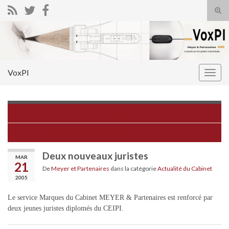
Tog
sear
Search for:
for
VoxPI
Togg
navig
Bienvenue
Bientôt une AOC pour l'eau de Perrier ?
Deux nouveaux juristes
MAR
21
De
Meyer et Partenaires
dans la catégorie
Actualité du Cabinet
2005
Le service Marques du Cabinet MEYER & Partenaires est renforcé par
deux jeunes juristes diplomés du CEIPI.