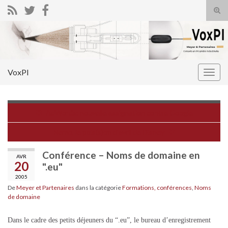
Tog
sear
Search for:
for
VoxPI
Togg
navig
AdWords: nouvelle assignation contre Google
Nemo, le pois(s)on d'avril de Disney
Conférence – Noms de domaine en
AVR
20
".eu"
2005
De
Meyer et Partenaires
dans la catégorie
Formations, conférences
,
Noms
de domaine
Dans le cadre des petits déjeuners du “.eu”, le bureau d’enregistrement