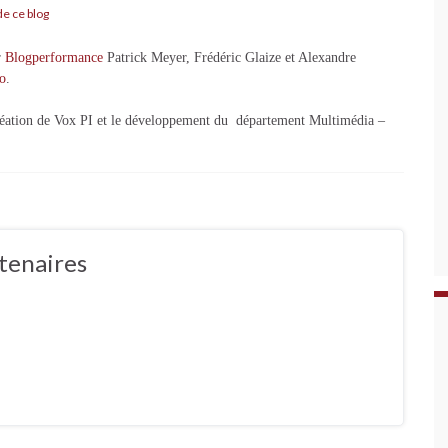
de ce blog
r
Blogperformance
Patrick Meyer, Frédéric Glaize et Alexandre
io
.
création de Vox PI et le développement du département Multimédia –
tenaires