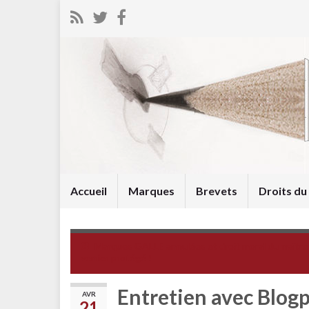
Accueil
Marques
Brevets
Droits d
Marques GALLE annulées et droit moral du maître
verrier protégé !
Entretien avec Blo
AVR
21