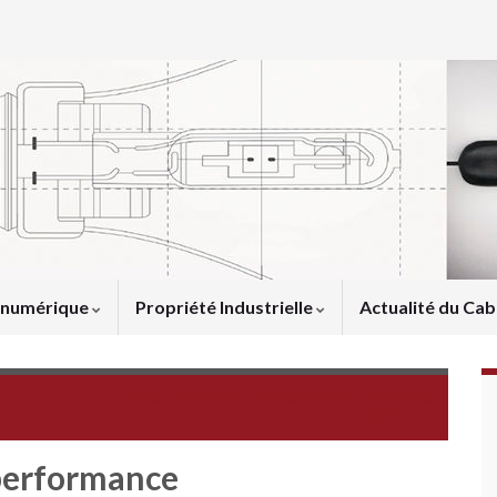
u numérique
Propriété Industrielle
Actualité du Cab
Marques complexes : appréciation du risque de
confusion
gperformance