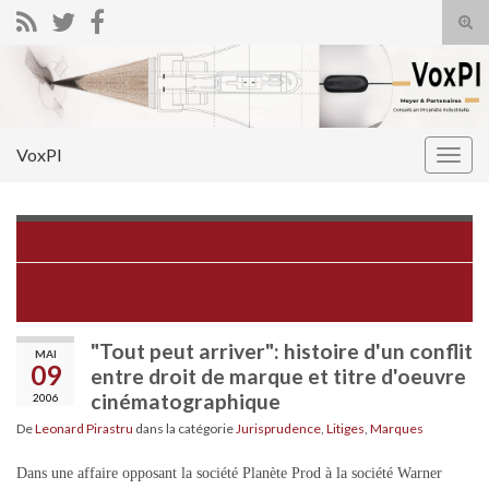
Tog
sear
Search for:
for
VoxPI
Togg
navig
Conférence : Le droit attaché aux technologies de l'image
Licéité du blocage de noms de domaine par l'AFNIC dans
l'affaire KLTE
"Tout peut arriver": histoire d'un conflit
MAI
09
entre droit de marque et titre d'oeuvre
cinématographique
2006
De
Leonard Pirastru
dans la catégorie
Jurisprudence
,
Litiges
,
Marques
Dans une affaire opposant la société Planète Prod à la société Warner