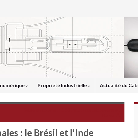
u numérique
Propriété Industrielle
Actualité du Cab
Saisie en douane : 11 880 faux sacs découverts au
Havre
es : le Brésil et l'Inde