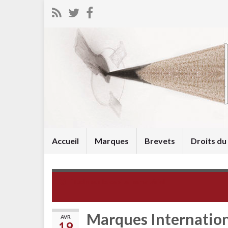
Accueil
Marques
Brevets
Droits d
Etude sur le capital immatériel
Marques International
AVR
19