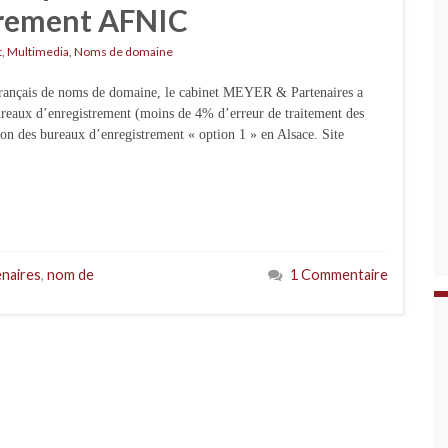
trement AFNIC
t
,
Multimedia
,
Noms de domaine
 français de noms de domaine, le cabinet MEYER & Partenaires a
ureaux d’enregistrement (moins de 4% d’erreur de traitement des
on des bureaux d’enregistrement « option 1 » en Alsace. Site
naires
,
nom de
1 Commentaire