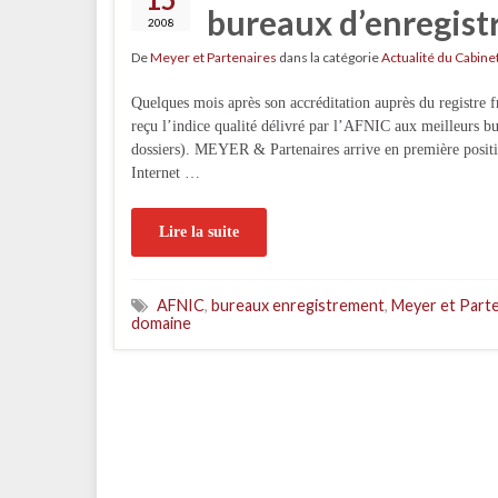
bureaux d’enregis
2008
De
Meyer et Partenaires
dans la catégorie
Actualité du Cabine
Quelques mois après son accréditation auprès du registre
reçu l’indice qualité délivré par l’AFNIC aux meilleurs b
dossiers). MEYER & Partenaires arrive en première positi
Internet …
Lire la suite
AFNIC
,
bureaux enregistrement
,
Meyer et Parte
domaine