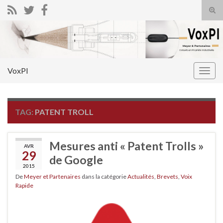
Tog
sear
Search for:
for
VoxPI
Togg
navig
TAG:
PATENT TROLL
Mesures anti « Patent Trolls »
AVR
29
de Google
2015
De
Meyer et Partenaires
dans la catégorie
Actualités
,
Brevets
,
Voix
Rapide