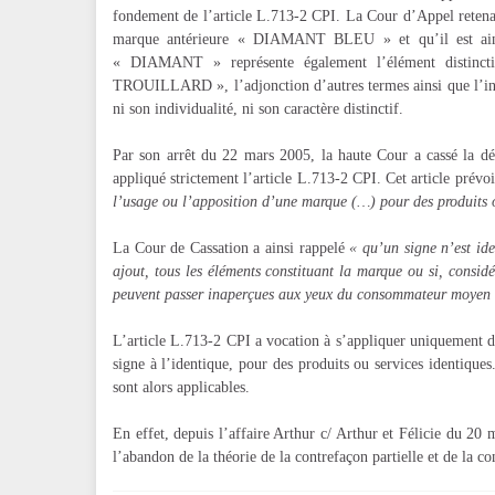
fondement de l’article L.713-2 CPI. La Cour d’Appel retenai
marque antérieure « DIAMANT BLEU » et qu’il est ainsi
« DIAMANT » représente également l’élément disti
TROUILLARD », l’adjonction d’autres termes ainsi que l’inse
ni son individualité, ni son caractère distinctif.
Par son arrêt du 22 mars 2005, la haute Cour a cassé la dé
appliqué strictement l’article L.713-2 CPI. Cet article prévo
l’usage ou l’apposition d’une marque (…) pour des produits o
La Cour de Cassation a ainsi rappelé
« qu’un signe n’est ide
ajout, tous les éléments constituant la marque ou si, considér
peuvent passer inaperçues aux yeux du consommateur moyen 
L’article L.713-2 CPI a vocation à s’appliquer uniquement d
signe à l’identique, pour des produits ou services identiques.
sont alors applicables.
En effet, depuis l’affaire Arthur c/ Arthur et Félicie du 2
l’abandon de la théorie de la contrefaçon partielle et de la c