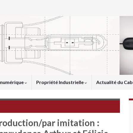
u numérique
Propriété Industrielle
Actualité du Cab
Journée d'information sur le «.eu »
roduction/par imitation :