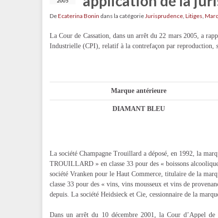
application de la jur
2005
De
Ecaterina Bonin
dans la catégorie
Jurisprudence
,
Litiges
,
Mar
La Cour de Cassation, dans un arrêt du 22 mars 2005, a rapp
Industrielle (CPI), relatif à la contrefaçon par reproduction,
Marque antérieure
DIAMANT BLEU
La société Champagne Trouillard a déposé, en 1992, la
TROUILLARD » en classe 33 pour des « boissons alcooliques 
société Vranken pour le Haut Commerce, titulaire de la m
classe 33 pour des « vins, vins mousseux et vins de provenan
depuis. La société Heidsieck et Cie, cessionnaire de la ma
Dans un arrêt du 10 décembre 2001, la Cour d’Appel de R