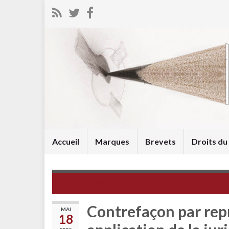
Accueil
Marques
Brevets
Droits d
Classement par nombre de brevets délivrés
Contrefaçon par rep
MAI
18