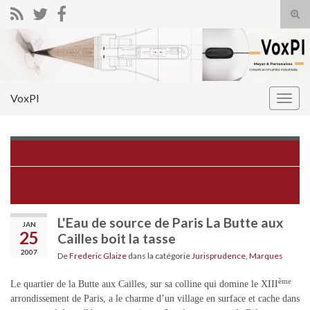
Tog
sear
Search for:
for
VoxPI
Togg
navig
Nouveau site pour la CNCPI
Projet de loi visant à renforcer la lutte contre la contrefaçon
L'Eau de source de Paris La Butte aux
JAN
25
Cailles boit la tasse
2007
De
Frederic Glaize
dans la catégorie
Jurisprudence
,
Marques
ème
Le quartier de la Butte aux Cailles, sur sa colline qui domine le XIII
arrondissement de Paris, a le charme d’un village en surface et cache dans