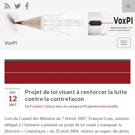
Tog
sear
Search for:
for
VoxPI
Togg
navig
L'Eau de source de Paris La Butte aux Cailles boit la tasse
Revue de presse en ligne
Projet de loi visant à renforcer la lutte
FÉV
12
contre la contrefaçon
2007
De
Frederic Glaize
dans la catégorie
Propriété Industrielle
Lors du Conseil des Ministres du 7 février 2007, François Loos, ministre
délégué à l’Industrie a présenté un projet de loi visant à transposer la
Directive « Contrefaçon » du 29 avril 2004, relative au respect des droits