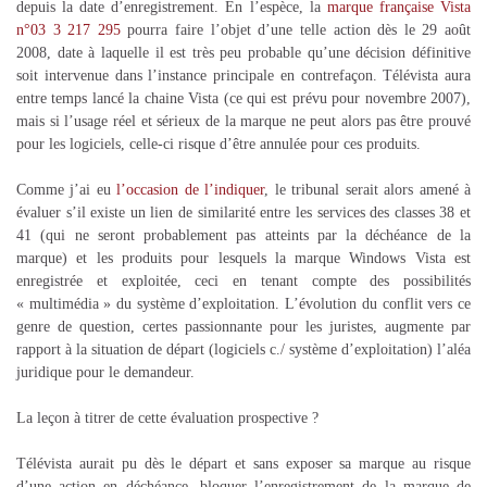
depuis la date d’enregistrement. En l’espèce, la
marque française Vista
n°03 3 217 295
pourra faire l’objet d’une telle action dès le 29 août
2008, date à laquelle il est très peu probable qu’une décision définitive
soit intervenue dans l’instance principale en contrefaçon. Télévista aura
entre temps lancé la chaine Vista (ce qui est prévu pour novembre 2007),
mais si l’usage réel et sérieux de la marque ne peut alors pas être prouvé
pour les logiciels, celle-ci risque d’être annulée pour ces produits.
Comme j’ai eu
l’occasion de
l’indiquer
, le tribunal serait alors amené à
évaluer s’il existe un lien de similarité entre les services des classes 38 et
41 (qui ne seront probablement pas atteints par la déchéance de la
marque) et les produits pour lesquels la marque Windows Vista est
enregistrée et exploitée, ceci en tenant compte des possibilités
« multimédia » du système d’exploitation. L’évolution du conflit vers ce
genre de question, certes passionnante pour les juristes, augmente par
rapport à la situation de départ (logiciels c./ système d’exploitation) l’aléa
juridique pour le demandeur.
La leçon à titrer de cette évaluation prospective ?
Télévista aurait pu dès le départ et sans exposer sa marque au risque
d’une action en déchéance, bloquer l’enregistrement de la marque de