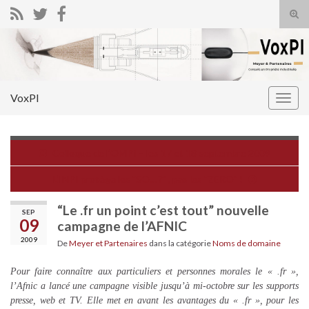
Tog
sear
Search for:
for
VoxPI
Togg
navig
Colloque de l’OMPI – les 17 et 18 septembre 2009
L’INPI protège les "SO… ?" , pas les "ZERO" !
“Le .fr un point c’est tout” nouvelle
SEP
09
campagne de l’AFNIC
2009
De
Meyer et Partenaires
dans la catégorie
Noms de domaine
Pour faire connaître aux particuliers et personnes morales le « .fr »,
l’Afnic a lancé une campagne visible jusqu’à mi-octobre sur les supports
presse, web et TV. Elle met en avant les avantages du « .fr », pour les