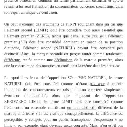
présence avaient en commun un terme parfaitement distinctif et apte à
retenir
à lui seul
l’attention du consommateur concerné, créant ainsi dans
son esprit un risque de confusion.
On peut s’étonner des arguments de l’INPI soulignant dans un cas que
l’élément
second
(LIMIT) doit être considéré
tout aussi essentiel
que
l’élément premier (ZERO), tandis que dans l’autre cas,
seul
l’élément
premier
(SO) doit être considéré dominant en raison de sa position
d’attaque, l’élément second (NATUREL) devant être considéré peu
distinctif. Ainsi, la marque seconde est perçue tantôt comme totalement
différente
, tantôt comme une
déclinaison
de la marque première, alors
que la construction des marques en conflit est la même dans les deux cas.
Pourquoi dans le cas de l’opposition SO… ?/SO NATUREL, le terme
NATUREL doit être considéré comme n’étant
pas apte
à retenir
l’attention des consommateurs en raison de son caractère simplement
évocateur d’authenticité, alors que s’agissant de l’opposition
ZERO/ZERO LIMIT, le terme LIMIT doit être considéré comme
l’élément d’un ensemble constituant
un tout distinctif
différent de la
marque antérieure ? Il est vrai que conceptuellement, la différence est
perceptible, y compris pour un public francophone, l’expression « no
limit », par exemple, étant devenue assez courante. Mais, n’en est-il pas