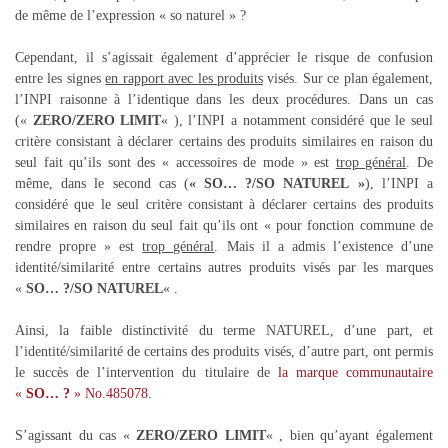
de même de l’expression « so naturel » ?
Cependant, il s’agissait également d’apprécier le risque de confusion
entre les signes
en rapport avec les produits
visés. Sur ce plan également,
l’INPI raisonne à l’identique dans les deux procédures. Dans un cas
(«
ZERO/ZERO LIMIT
« ), l’INPI a notamment considéré que le seul
critère consistant à déclarer certains des produits similaires en raison du
seul fait qu’ils sont des « accessoires de mode » est
trop général
. De
même, dans le second cas (
« SO… ?/SO NATUREL »
), l’INPI a
considéré que le seul critère consistant à déclarer certains des produits
similaires en raison du seul fait qu’ils ont « pour fonction commune de
rendre propre » est
trop général
. Mais il a admis l’existence d’une
identité/similarité entre certains autres produits visés par les marques
«
SO… ?/SO NATUREL
« .
Ainsi, la faible distinctivité du terme NATUREL, d’une part, et
l’identité/similarité de certains des produits visés, d’autre part, ont permis
le succès de l’intervention du titulaire de
la marque communautaire
«
SO… ?
» No.485078
.
S’agissant du cas «
ZERO/ZERO LIMIT
« , bien qu’ayant également