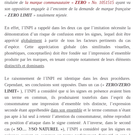
titulaire de
la marque communautaire «
ZERO
» No. 1051515
ayant vu
son opposition engagée à l’encontre de la demande de marque française
«
ZERO LIMIT
» totalement rejetée.
En effet, l’INPI a rappelé dans les deux cas que l’imitation nécessite la
démonstration d’un risque de confusion entre les signes, lequel doit être
apprécié
globalement
à partir de tous les facteurs pertinents du cas
d’espèce. Cette appréciation globale (des similitudes visuelles,
phonétiques, conceptuelles) doit être fondée sur l’impression d’ensemble
produite par les marques, en tenant compte notamment de leurs éléments
distinctifs et dominants
.
Le raisonnement de l’INPI est identique dans les deux procédures.
Cependant, ses conclusions sont opposées. Dans un cas («
ZERO/ZERO
LIMIT
« ), l’INPI a considéré que si les signes en présence avaient bien
un terme en commun, ils produisaient toutefois dans l’esprit du
consommateur une impression d’ensemble très distincte, l’expression
seconde étant appréhendée
dans son ensemble
et le terme commun n’étant
pas apte à lui seul à retenir l’attention du consommateur, même reproduit
en position d’attaque dans le signe contesté. A l’inverse, dans le second
cas (
« SO… ?/SO NATUREL »
), l’INPI a considéré que les signes en