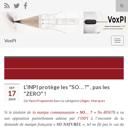
Tog
sear
Search for:
for
VoxPI
Togg
navig
“Le .fr un point c’est tout” nouvelle campagne de l’AFNIC
Les mauvaises ondes de Radioblog
L’INPI protège les "SO… ?" , pas les
SEP
17
"ZERO" !
2009
De
Yann Proponnet
dans la catégorie
Litiges
,
Marques
Si le titulaire de
la marque communautaire
« SO… ? »
No.485078
a vu
son opposition partiellement admise par
l’INPI
à l’encontre de la
demande de marque française
« SO NATUREL »
, tel ne fût pas le cas du