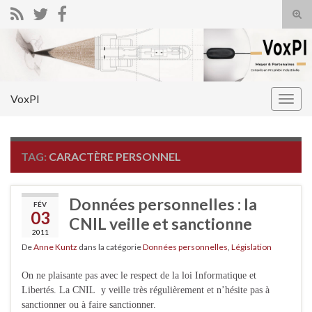
Tog
sear
Search for:
for
VoxPI
Togg
navig
TAG:
CARACTÈRE PERSONNEL
Données personnelles : la
FÉV
03
CNIL veille et sanctionne
2011
De
Anne Kuntz
dans la catégorie
Données personnelles
,
Législation
On ne plaisante pas avec le respect de la loi Informatique et
Libertés. La CNIL y veille très régulièrement et n’hésite pas à
sanctionner ou à faire sanctionner.