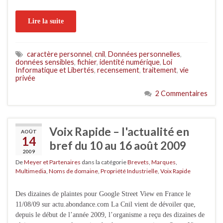
Lire la suite
caractère personnel
,
cnil
,
Données personnelles
,
données sensibles
,
fichier
,
identité numérique
,
Loi
Informatique et Libertés
,
recensement
,
traitement
,
vie
privée
2 Commentaires
Voix Rapide – l'actualité en
AOÛT
14
bref du 10 au 16 août 2009
2009
De
Meyer et Partenaires
dans la catégorie
Brevets
,
Marques
,
Multimedia
,
Noms de domaine
,
Propriété Industrielle
,
Voix Rapide
Des dizaines de plaintes pour Google Street View en France le
11/08/09 sur actu.abondance.com La Cnil vient de dévoiler que,
depuis le début de l’année 2009, l’organisme a reçu des dizaines de