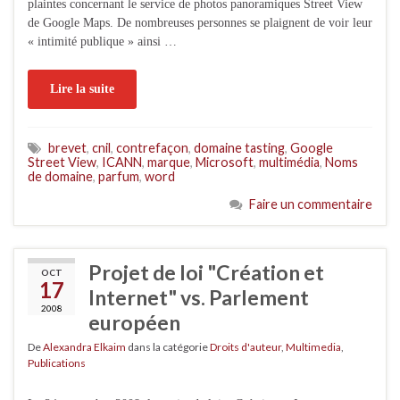
plaintes concernant le service de photos panoramiques Street View
de Google Maps. De nombreuses personnes se plaignent de voir leur
« intimité publique » ainsi …
Lire la suite
brevet
,
cnil
,
contrefaçon
,
domaine tasting
,
Google
Street View
,
ICANN
,
marque
,
Microsoft
,
multimédia
,
Noms
de domaine
,
parfum
,
word
Faire un commentaire
Projet de loi "Création et
OCT
17
Internet" vs. Parlement
2008
européen
De
Alexandra Elkaim
dans la catégorie
Droits d'auteur
,
Multimedia
,
Publications