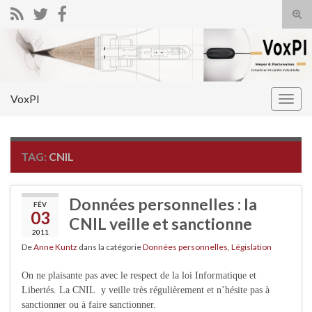
Tog
sear
Search for:
for
VoxPI
Togg
navig
TAG:
CNIL
Données personnelles : la
FÉV
03
CNIL veille et sanctionne
2011
De
Anne Kuntz
dans la catégorie
Données personnelles
,
Législation
On ne plaisante pas avec le respect de la loi Informatique et
Libertés. La CNIL y veille très régulièrement et n’hésite pas à
sanctionner ou à faire sanctionner.