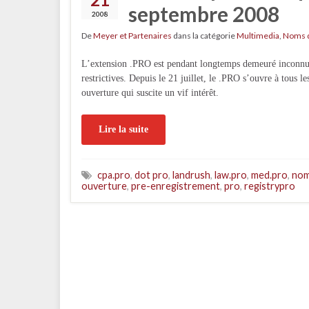
septembre 2008
2008
De
Meyer et Partenaires
dans la catégorie
Multimedia
,
Noms 
L’extension .PRO est pendant longtemps demeuré inconnu
restrictives. Depuis le 21 juillet, le .PRO s’ouvre à tous l
ouverture qui suscite un vif intérêt.
Lire la suite
cpa.pro
,
dot pro
,
landrush
,
law.pro
,
med.pro
,
nom
ouverture
,
pre-enregistrement
,
pro
,
registrypro