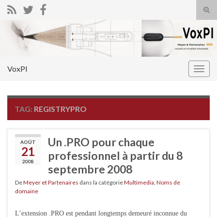
Tog
sear
Search for:
for
VoxPI
Togg
navig
TAG:
REGISTRYPRO
Un .PRO pour chaque
AOÛT
21
professionnel à partir du 8
2008
septembre 2008
De
Meyer et Partenaires
dans la catégorie
Multimedia
,
Noms de
domaine
L’extension .PRO est pendant longtemps demeuré inconnue du