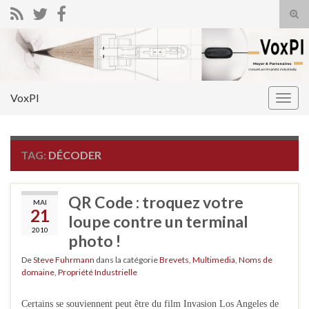
Tog
sear
Search for:
for
VoxPI
Togg
navig
TAG:
DÉCODER
QR Code : troquez votre
MAI
21
loupe contre un terminal
2010
photo !
De
Steve Fuhrmann
dans la catégorie
Brevets
,
Multimedia
,
Noms de
domaine
,
Propriété Industrielle
Certains se souviennent peut être du film Invasion Los Angeles de