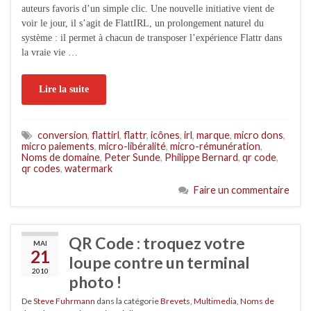
auteurs favoris d’un simple clic. Une nouvelle initiative vient de
voir le jour, il s’agit de FlattIRL, un prolongement naturel du
système : il permet à chacun de transposer l’expérience Flattr dans
la vraie vie …
Lire la suite
conversion
,
flattirl
,
flattr
,
icônes
,
irl
,
marque
,
micro dons
,
micro paiements
,
micro-libéralité
,
micro-rémunération
,
Noms de domaine
,
Peter Sunde
,
Philippe Bernard
,
qr code
,
qr codes
,
watermark
Faire un commentaire
QR Code : troquez votre
MAI
21
loupe contre un terminal
2010
photo !
De
Steve Fuhrmann
dans la catégorie
Brevets
,
Multimedia
,
Noms de