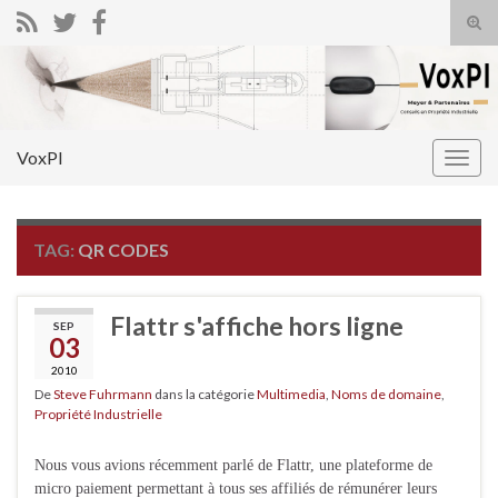
Tog
sear
Search for:
for
VoxPI
Togg
navig
TAG:
QR CODES
Flattr s'affiche hors ligne
SEP
03
2010
De
Steve Fuhrmann
dans la catégorie
Multimedia
,
Noms de domaine
,
Propriété Industrielle
Nous vous avions récemment parlé de Flattr, une plateforme de
micro paiement permettant à tous ses affiliés de rémunérer leurs