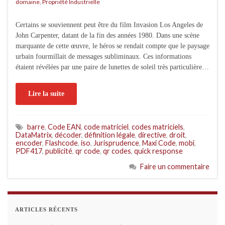
domaine
,
Propriété Industrielle
Certains se souviennent peut être du film Invasion Los Angeles de
John Carpenter, datant de la fin des années 1980. Dans une scène
marquante de cette œuvre, le héros se rendait compte que le paysage
urbain fourmillait de messages subliminaux. Ces informations
étaient révélées par une paire de lunettes de soleil très particulière…
Lire la suite
barre
,
Code EAN
,
code matriciel
,
codes matriciels
,
DataMatrix
,
décoder
,
définition légale
,
directive
,
droit
,
encoder
,
Flashcode
,
iso
,
Jurisprudence
,
Maxi Code
,
mobi
,
PDF417
,
publicité
,
qr code
,
qr codes
,
quick response
Faire un commentaire
ARTICLES RÉCENTS