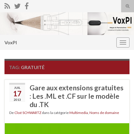
Tog
sear
Search for:
for
VoxPI
Togg
navig
TAG:
GRATUITÉ
Gare aux extensions gratuites
JUIL
17
: Les .ML et .CF sur le modèle
2013
du .TK
De
Cloé SCHWARTZ
dans la catégorie
Multimedia
,
Noms de domaine