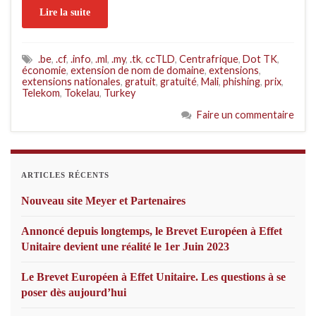
Lire la suite
.be
,
.cf
,
.info
,
.ml
,
.my
,
.tk
,
ccTLD
,
Centrafrique
,
Dot TK
,
économie
,
extension de nom de domaine
,
extensions
,
extensions nationales
,
gratuit
,
gratuité
,
Mali
,
phishing
,
prix
,
Telekom
,
Tokelau
,
Turkey
Faire un commentaire
ARTICLES RÉCENTS
Nouveau site Meyer et Partenaires
Annoncé depuis longtemps, le Brevet Européen à Effet
Unitaire devient une réalité le 1er Juin 2023
Le Brevet Européen à Effet Unitaire. Les questions à se
poser dès aujourd’hui