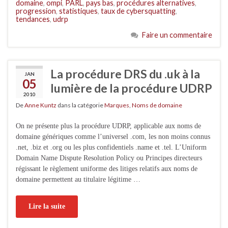
domaine
,
ompi
,
PARL
,
pays bas
,
procédures alternatives
,
progression
,
statistiques
,
taux de cybersquatting
,
tendances
,
udrp
Faire un commentaire
La procédure DRS du .uk à la
JAN
05
lumière de la procédure UDRP
2010
De
Anne Kuntz
dans la catégorie
Marques
,
Noms de domaine
On ne présente plus la procédure UDRP, applicable aux noms de
domaine génériques comme l’universel .com, les non moins connus
.net, .biz et .org ou les plus confidentiels .name et .tel. L’Uniform
Domain Name Dispute Resolution Policy ou Principes directeurs
régissant le règlement uniforme des litiges relatifs aux noms de
domaine permettent au titulaire légitime …
Lire la suite