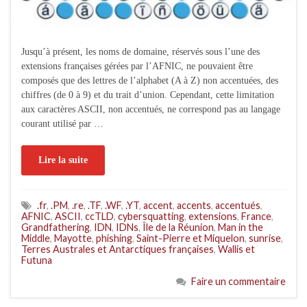
Jusqu’à présent, les noms de domaine, réservés sous l’une des
extensions françaises gérées par l’AFNIC, ne pouvaient être
composés que des lettres de l’alphabet (A à Z) non accentuées, des
chiffres (de 0 à 9) et du trait d’union. Cependant, cette limitation
aux caractères ASCII, non accentués, ne correspond pas au langage
courant utilisé par …
Lire la suite
.fr
,
.PM
,
.re
,
.TF
,
.WF
,
.YT
,
accent
,
accents
,
accentués
,
AFNIC
,
ASCII
,
ccTLD
,
cybersquatting
,
extensions
,
France
,
Grandfathering
,
IDN
,
IDNs
,
Île de la Réunion
,
Man in the
Middle
,
Mayotte
,
phishing
,
Saint-Pierre et Miquelon
,
sunrise
,
Terres Australes et Antarctiques françaises
,
Wallis et
Futuna
Faire un commentaire