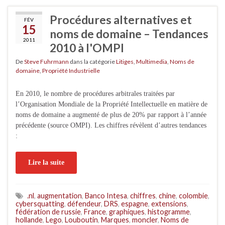
Procédures alternatives et
FÉV
15
noms de domaine – Tendances
2011
2010 à l'OMPI
De
Steve Fuhrmann
dans la catégorie
Litiges
,
Multimedia
,
Noms de
domaine
,
Propriété Industrielle
En 2010, le nombre de procédures arbitrales traitées par
l’Organisation Mondiale de la Propriété Intellectuelle en matière de
noms de domaine a augmenté de plus de 20% par rapport à l’année
précédente (source OMPI). Les chiffres révèlent d’autres tendances
:
Lire la suite
.nl
,
augmentation
,
Banco Intesa
,
chiffres
,
chine
,
colombie
,
cybersquatting
,
défendeur
,
DRS
,
espagne
,
extensions
,
fédération de russie
,
France
,
graphiques
,
histogramme
,
hollande
,
Lego
,
Louboutin
,
Marques
,
moncler
,
Noms de