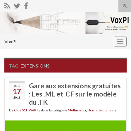
Tog
sear
Search for:
for
VoxPI
Togg
navig
TAG:
EXTENSIONS
Gare aux extensions gratuites
JUIL
17
: Les .ML et .CF sur le modèle
2013
du .TK
De
Cloé SCHWARTZ
dans la catégorie
Multimedia
,
Noms de domaine