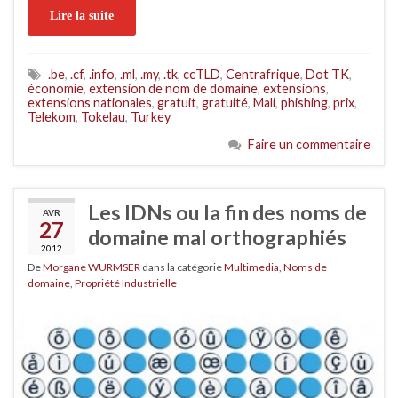
Lire la suite
.be
,
.cf
,
.info
,
.ml
,
.my
,
.tk
,
ccTLD
,
Centrafrique
,
Dot TK
,
économie
,
extension de nom de domaine
,
extensions
,
extensions nationales
,
gratuit
,
gratuité
,
Mali
,
phishing
,
prix
,
Telekom
,
Tokelau
,
Turkey
Faire un commentaire
Les IDNs ou la fin des noms de
AVR
27
domaine mal orthographiés
2012
De
Morgane WURMSER
dans la catégorie
Multimedia
,
Noms de
domaine
,
Propriété Industrielle