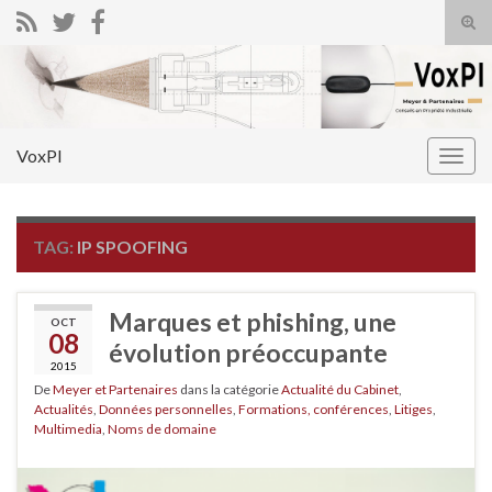
Tog
sear
Search for:
for
VoxPI
Togg
navig
TAG:
IP SPOOFING
Marques et phishing, une
OCT
08
évolution préoccupante
2015
De
Meyer et Partenaires
dans la catégorie
Actualité du Cabinet
,
Actualités
,
Données personnelles
,
Formations, conférences
,
Litiges
,
Multimedia
,
Noms de domaine