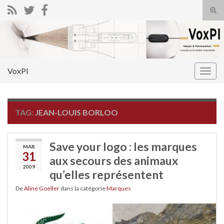
Tog
sear
Search for:
for
VoxPI
Togg
navig
TAG:
JEAN-LOUIS BORLOO
Save your logo : les marques
MAR
31
aux secours des animaux
2009
qu’elles représentent
De
Aline Goeller
dans la catégorie
Marques