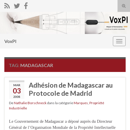
Tog
sear
Search for:
for
VoxPI
Togg
navig
TAG:
MADAGASCAR
Adhésion de Madagascar au
MAR
03
Protocole de Madrid
2008
De
Nathalie Borschneck
dans la catégorie
Marques
,
Propriété
Industrielle
Le Gouvernement de Madagascar a déposé auprès du Directeur
Général de l’Organisation Mondiale de la Propriété Intellectuelle