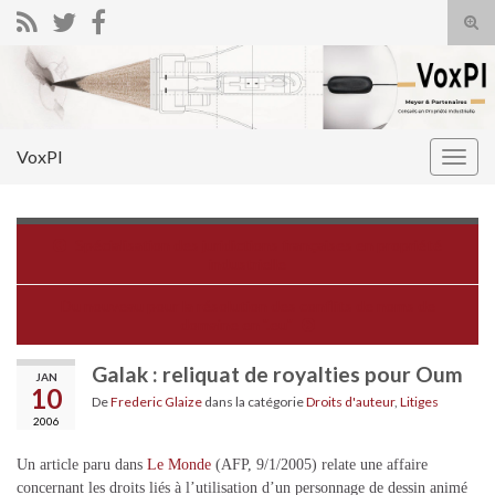
Tog
sear
Search for:
for
VoxPI
Togg
navig
Spécialisation des juridictions françaises en propriété
industrielle
Du nouveau pour la résolution des conflits de noms de
domaine en ".eu"
Galak : reliquat de royalties pour Oum
JAN
10
De
Frederic Glaize
dans la catégorie
Droits d'auteur
,
Litiges
2006
Un article paru dans
Le Monde
(AFP, 9/1/2005) relate une affaire
concernant les droits liés à l’utilisation d’un personnage de dessin animé