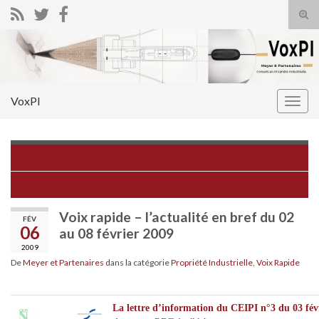
Tog
sear
Search for:
for
VoxPI
Togg
navig
163 noms de domaine .be bloqués
Les slogans politiques : grandes marques de demain ?
Voix rapide – l’actualité en bref du 02
FÉV
06
au 08 février 2009
2009
De
Meyer et Partenaires
dans la catégorie
Propriété Industrielle
,
Voix Rapide
La lettre d’information du CEIPI n°3 du 03 fév