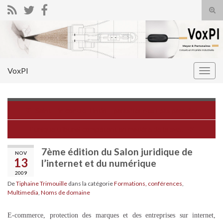
Tog
sear
Search for:
for
VoxPI
Togg
navig
Saint-Tin contre Tintin – parasiter n'est pas parodier
L’unique tribunal compétent en matière de brevet
7ème édition du Salon juridique de
NOV
13
l’internet et du numérique
2009
De
Tiphaine Trimouille
dans la catégorie
Formations, conférences
,
Multimedia
,
Noms de domaine
E-commerce, protection des marques et des entreprises sur internet,