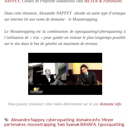
NAPPEY
, Conseil en Propriété Industrielle chez
MEYER & Partenaires
.
Dans cette émission, Alexandre NAPPEY aborde un autre type d’arnaque
sur internet lié aux noms de domaine : le Mousetrapping.
Le Mousetrapping est la combinaison de typosquatting/cybersquatting à
l’utilisation de « truc » pour garder un visiteur le plus longtemps possible
sur le site dans le but de générer un maximum de revenus.
Vous pouvez visionner cette vidéo directement sur le site
domaine.info
.
Alexandre Nappey
,
cybersquatting
,
domaine.info
,
Meyer
partenaires
,
mousetrapping
,
Sam Syamak BAVAFA
,
typosquatting