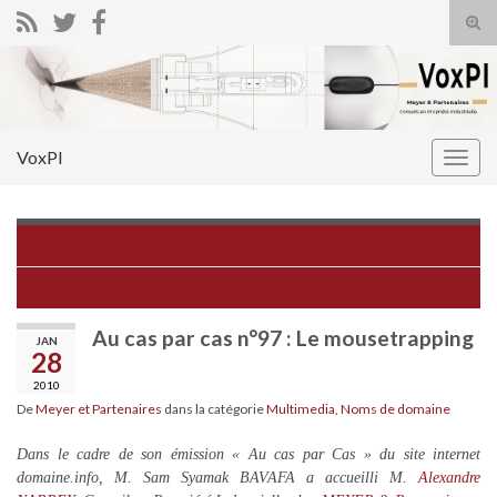
Tog
sear
Search for:
for
VoxPI
Togg
navig
Kärcher et dégénérescence de marque
IPREDATOR déchaîné, silencieux et affamé
Au cas par cas n°97 : Le mousetrapping
JAN
28
2010
De
Meyer et Partenaires
dans la catégorie
Multimedia
,
Noms de domaine
Dans le cadre de son émission « Au cas par Cas » du site internet
domaine.info, M. Sam Syamak BAVAFA a accueilli M.
Alexandre