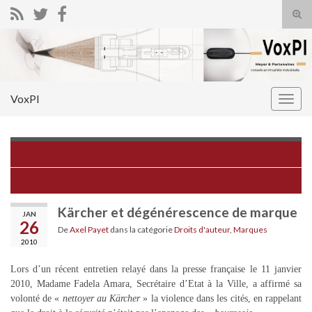
Tog
sear
Search for:
for
VoxPI
Togg
navig
Au cas par cas n°96: le phishing
Au cas par cas n°97 : Le mousetrapping
Kärcher et dégénérescence de marque
JAN
26
De
Axel Payet
dans la catégorie
Droits d'auteur
,
Marques
2010
Lors d’un récent entretien relayé dans la presse française le 11 janvier
2010, Madame Fadela Amara, Secrétaire d’Etat à la Ville, a affirmé sa
volonté de «
nettoyer au Kärcher
» la violence dans les cités, en rappelant