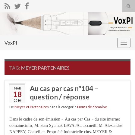
Tog
sear
Search for:
for
VoxPI
Togg
navig
TAG:
MEYER PARTENAIRES
Au cas par cas n°104 –
MAR
18
question / réponse
2010
De
Meyer et Partenaires
dans la catégorie
Noms de domaine
Dans le cadre de son émission « Au cas par Cas » du site internet
domaine.info, M. Sam Syamak BAVAFA a accueilli M. Alexandre
NAPPEY, Conseil en Propriété Industrielle chez MEYER &