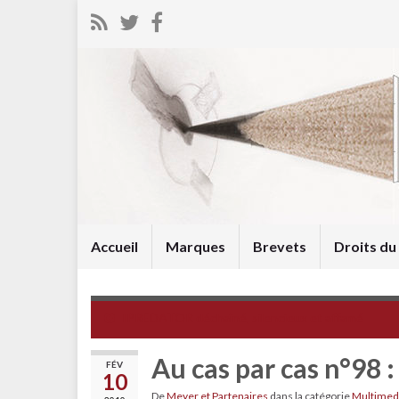
Accueil
Marques
Brevets
Droits d
IPREDATOR déchaîné, silencieux et affamé
Au cas par cas n°98 :
FÉV
10
De
Meyer et Partenaires
dans la catégorie
Multimed