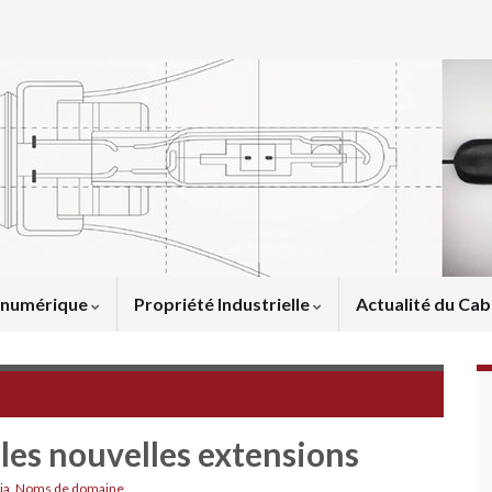
u numérique
Propriété Industrielle
Actualité du Cab
Au cas par cas n°99 : le cybersquatting en Russie
 les nouvelles extensions
ia
,
Noms de domaine