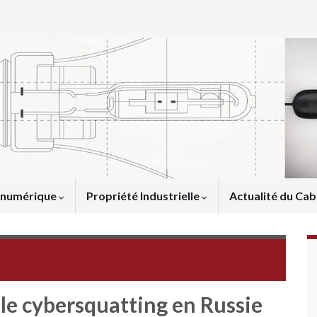
u numérique
Propriété Industrielle
Actualité du Cab
Au cas par cas n°100 : l'application des décisions
d'arbitrage
: le cybersquatting en Russie