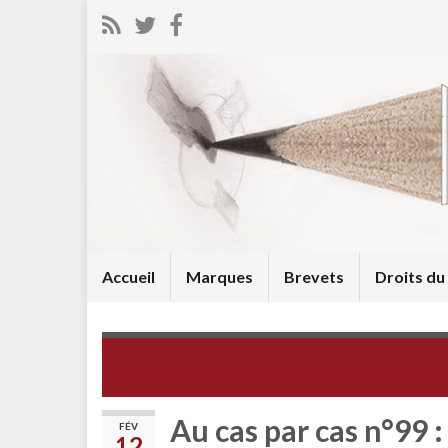
Accueil
Marques
Brevets
Droits d
Au cas par cas n°98 : les nouvelles extensions
Au cas par cas n°99 
FÉV
12