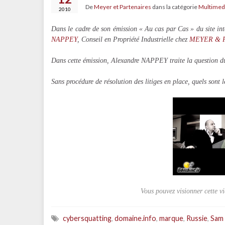
De
Meyer et Partenaires
dans la catégorie
Multimed
2010
Dans le cadre de son émission « Au cas par Cas » du site 
NAPPEY
, Conseil en Propriété Industrielle chez
MEYER & Pa
Dans cette émission, Alexandre NAPPEY traite la question du
Sans procédure de résolution des litiges en place, quels sont 
Vous pouvez visionner cette vi
cybersquatting
,
domaine.info
,
marque
,
Russie
,
Sam