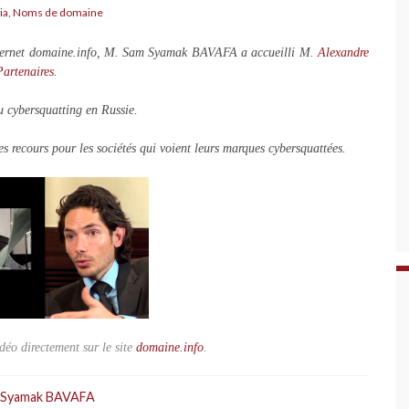
ia
,
Noms de domaine
internet domaine.info, M. Sam Syamak BAVAFA a accueilli M.
Alexandre
rtenaires
.
 cybersquatting en Russie.
les recours pour les sociétés qui voient leurs marques cybersquattées.
déo directement sur le site
domaine.info
.
 Syamak BAVAFA