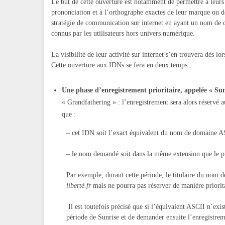
Le but de cette ouverture est notamment de permettre à leurs
prononciation et à l’orthographe exactes de leur marque ou des
stratégie de communication sur internet en ayant un nom de d
connus par les utilisateurs hors univers numérique.
La visibilité de leur activité sur internet s’en trouvera dès lo
Cette ouverture aux IDNs se fera en deux temps :
Une phase d’enregistrement prioritaire, appelée « Su
« Grandfathering » : l’enregistrement sera alors réservé 
que :
– cet IDN soit l’exact équivalent du nom de domaine A
– le nom demandé soit dans la même extension que le 
Par exemple, durant cette période, le titulaire du nom 
liberté.fr
mais ne pourra pas réserver de manière priorit
Il est toutefois précisé que si l’équivalent ASCII n’exis
période de Sunrise et de demander ensuite l’enregistrem