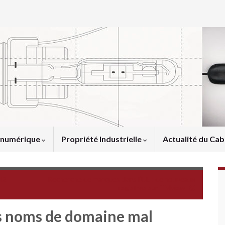
u numérique
Propriété Industrielle
Actualité du Cab
012
Recherche de marques dans l’UE : de nouveaux
registres sur TMview
es noms de domaine mal