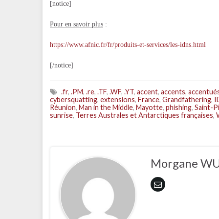
[notice]
Pour en savoir plus
:
https://www.afnic.fr/fr/produits-et-services/les-idns.html
[/notice]
.fr
,
.PM
,
.re
,
.TF
,
.WF
,
.YT
,
accent
,
accents
,
accentué
cybersquatting
,
extensions
,
France
,
Grandfathering
,
I
Réunion
,
Man in the Middle
,
Mayotte
,
phishing
,
Saint-P
sunrise
,
Terres Australes et Antarctiques françaises
,
Morgane W