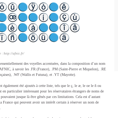
 : http://afnic.fr/
essentiellement des voyelles accentuées, dans la composition d’un nom
’AFNIC, à savoir les .FR (France), .PM (Saint-Pierre et Miquelon), .RE
ançaises), .WF (Wallis et Futuna), et .YT (Mayotte).
 également été ajoutés à cette liste, tels que le ç, le æ, le oe le ñ ou
nt en particulier intéressant pour les réservataires étrangers de noms de
ouvaient jusque là être gênés par ces limitations. Cela est d’autant
 la France qui peuvent avoir un intérêt certain à réserver un nom de
.