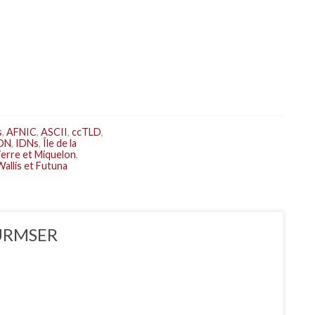
s
,
AFNIC
,
ASCII
,
ccTLD
,
DN
,
IDNs
,
Île de la
ierre et Miquelon
,
Wallis et Futuna
URMSER