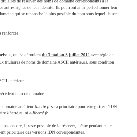
 titulaires de réserver des noms de domaine correspondants à la
 autres signes de leur identité. Ils pourront ainsi perfectionner leur
omaine qui se rapproche le plus possible du nom sous lequel ils sont
rs renforcée.
nrise
», qui se déroulera
du 3 mai au 3 juillet 2012
avec règle de
aux titulaires de noms de domaine ASCII antérieurs, sous condition
SCII antérieur
précédent nom de domaine.
de domaine antérieur
liberte.fr
sera prioritaire pour enregistrer l’IDN
aire
liberté.re
, ni
e-liberté.fr
.
te pas encore, il reste possible de le réserver, même pendant cette
ent prioritaire des versions IDN correspondantes.