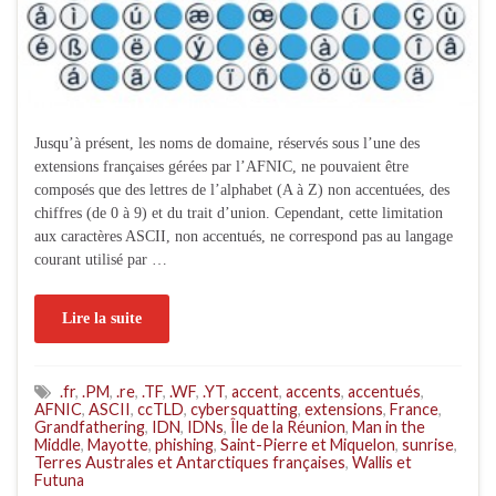
Jusqu’à présent, les noms de domaine, réservés sous l’une des
extensions françaises gérées par l’AFNIC, ne pouvaient être
composés que des lettres de l’alphabet (A à Z) non accentuées, des
chiffres (de 0 à 9) et du trait d’union. Cependant, cette limitation
aux caractères ASCII, non accentués, ne correspond pas au langage
courant utilisé par …
Lire la suite
.fr
,
.PM
,
.re
,
.TF
,
.WF
,
.YT
,
accent
,
accents
,
accentués
,
AFNIC
,
ASCII
,
ccTLD
,
cybersquatting
,
extensions
,
France
,
Grandfathering
,
IDN
,
IDNs
,
Île de la Réunion
,
Man in the
Middle
,
Mayotte
,
phishing
,
Saint-Pierre et Miquelon
,
sunrise
,
Terres Australes et Antarctiques françaises
,
Wallis et
Futuna