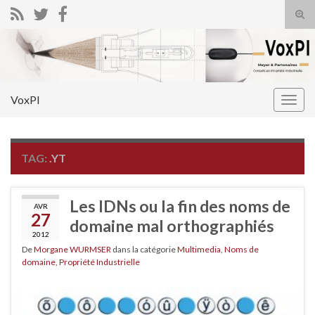
Tog
sear
Search for:
for
VoxPI
Togg
navig
TAG:
.YT
Les IDNs ou la fin des noms de
AVR
27
domaine mal orthographiés
2012
De
Morgane WURMSER
dans la catégorie
Multimedia
,
Noms de
domaine
,
Propriété Industrielle