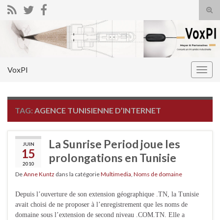
Tog
sear
Search for:
for
VoxPI
Togg
navig
TAG:
AGENCE TUNISIENNE D’INTERNET
La Sunrise Period joue les
JUIN
15
prolongations en Tunisie
2010
De
Anne Kuntz
dans la catégorie
Multimedia
,
Noms de domaine
Depuis l’ouverture de son extension géographique .TN, la Tunisie
avait choisi de ne proposer à l’enregistrement que les noms de
domaine sous l’extension de second niveau .COM.TN. Elle a