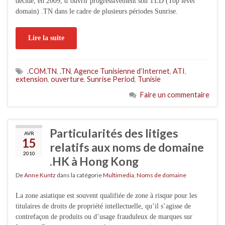
décidé, en 2009, d’ouvrir progressivement son TLD (Top level
domain) .TN dans le cadre de plusieurs périodes Sunrise.
Lire la suite
.COM.TN
,
.TN
,
Agence Tunisienne d’Internet
,
ATI
,
extension
,
ouverture
,
Sunrise Period
,
Tunisie
Faire un commentaire
Particularités des litiges
AVR
15
relatifs aux noms de domaine
2010
.HK à Hong Kong
De
Anne Kuntz
dans la catégorie
Multimedia
,
Noms de domaine
La zone asiatique est souvent qualifiée de zone à risque pour les
titulaires de droits de propriété intellectuelle, qu’il s’agisse de
contrefaçon de produits ou d’usage frauduleux de marques sur