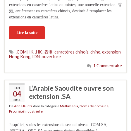
extensions en caractères latins ou mixtes, une nouvelle extension .香
港, entièrement en caractères chinois, destinée à remplacer les
extensions en caractères latins.
Lire la suite
.COM.HK
,
.HK
,
.香港
,
caractères chinois
,
chine
,
extension
,
Hong Kong
,
IDN
,
ouverture
1 Commentaire
L’Arabie Saoudite ouvre son
JAN
04
extension .SA
2011
De
Anne Kuntz
dans la catégorie
Multimedia
,
Noms de domaine
,
Propriété Industrielle
Jusqu’ici, seules les extensions de second niveau .COM.SA,
.NET.SA, .ORG.SA entre autres étaient disponibles à