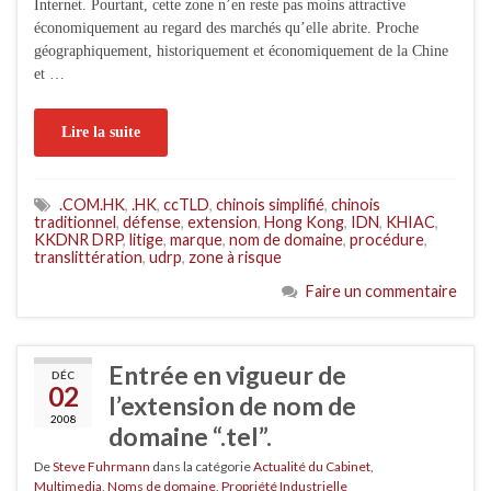
Internet. Pourtant, cette zone n’en reste pas moins attractive
économiquement au regard des marchés qu’elle abrite. Proche
géographiquement, historiquement et économiquement de la Chine
et …
Lire la suite
.COM.HK
,
.HK
,
ccTLD
,
chinois simplifié
,
chinois
traditionnel
,
défense
,
extension
,
Hong Kong
,
IDN
,
KHIAC
,
KKDNR DRP
,
litige
,
marque
,
nom de domaine
,
procédure
,
translittération
,
udrp
,
zone à risque
Faire un commentaire
Entrée en vigueur de
DÉC
02
l’extension de nom de
2008
domaine “.tel”.
De
Steve Fuhrmann
dans la catégorie
Actualité du Cabinet
,
Multimedia
,
Noms de domaine
,
Propriété Industrielle