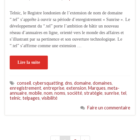
Telnic, le Registre londonien de l’extension de nom de domaine
“.tel” s’apprête à ouvrir sa période d’enregistrement « Sunrise ». Le
développement du “.tel” porte l’ambition de bâtir un nouveau
réseau d’annuaires en ligne, orienté vers le monde des affaires et
s’illustrant par sa pertinence et son ouverture technologique. Le
“.tel” s’affirme comme une extension …
Lire la suite
conseil
,
cybersquatting
,
dns
,
domaine
,
domaines
,
enregistrement
,
entreprise
,
extension
,
Marques
,
meta-
annuaire
,
mobile
,
nom
,
noms
,
société
,
stratégie
,
sunrise
,
tel
,
telnic
,
telpages
,
visibilité
Faire un commentaire