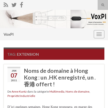
Tog
sear
Search for:
for
VoxPI
Togg
navig
TAG:
EXTENSION
Noms de domaine à Hong
JAN
07
Kong : un .HK enregistré, un .
2011
香港 offert !
De
Anne Kuntz
dans la catégorie
Multimedia
,
Noms de domaine
,
Propriété Industrielle
D’ici quelques semaines, Hong Kong proposera, en marge des