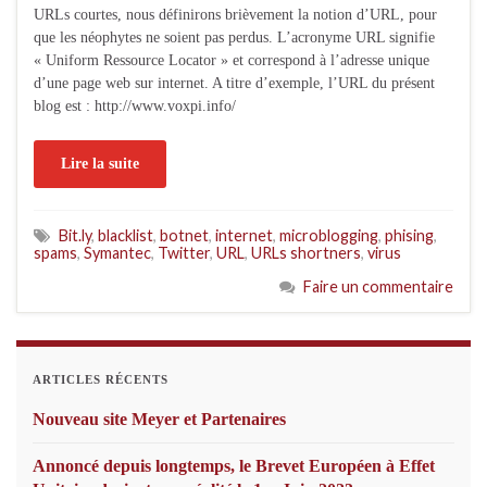
URLs courtes, nous définirons brièvement la notion d’URL, pour
que les néophytes ne soient pas perdus. L’acronyme URL signifie
« Uniform Ressource Locator » et correspond à l’adresse unique
d’une page web sur internet. A titre d’exemple, l’URL du présent
blog est : http://www.voxpi.info/
Lire la suite
Bit.ly
,
blacklist
,
botnet
,
internet
,
microblogging
,
phising
,
spams
,
Symantec
,
Twitter
,
URL
,
URLs shortners
,
virus
Faire un commentaire
ARTICLES RÉCENTS
Nouveau site Meyer et Partenaires
Annoncé depuis longtemps, le Brevet Européen à Effet