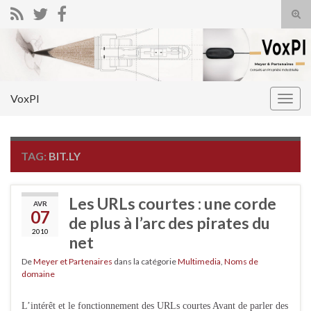
Tog
sear
Search for:
for
VoxPI
Togg
navig
TAG:
BIT.LY
Les URLs courtes : une corde
AVR
07
de plus à l’arc des pirates du
2010
net
De
Meyer et Partenaires
dans la catégorie
Multimedia
,
Noms de
domaine
L’intérêt et le fonctionnement des URLs courtes Avant de parler des