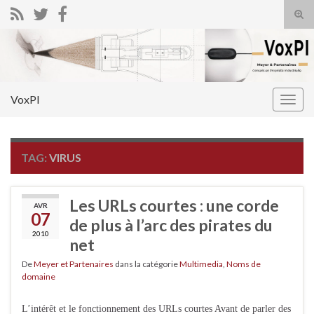
Tog
sear
Search for:
for
VoxPI
Togg
navig
TAG:
VIRUS
Les URLs courtes : une corde
AVR
07
de plus à l’arc des pirates du
2010
net
De
Meyer et Partenaires
dans la catégorie
Multimedia
,
Noms de
domaine
L’intérêt et le fonctionnement des URLs courtes Avant de parler des