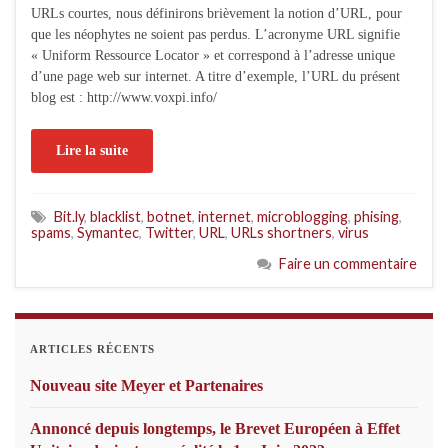
URLs courtes, nous définirons brièvement la notion d’URL, pour
que les néophytes ne soient pas perdus. L’acronyme URL signifie
« Uniform Ressource Locator » et correspond à l’adresse unique
d’une page web sur internet. A titre d’exemple, l’URL du présent
blog est : http://www.voxpi.info/
Lire la suite
Bit.ly
,
blacklist
,
botnet
,
internet
,
microblogging
,
phising
,
spams
,
Symantec
,
Twitter
,
URL
,
URLs shortners
,
virus
Faire un commentaire
ARTICLES RÉCENTS
Nouveau site Meyer et Partenaires
Annoncé depuis longtemps, le Brevet Européen à Effet