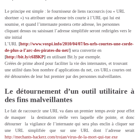
Le principe est simple : le fournisseur de liens raccourcis (ou « URL
shortner ») va attribuer une adresse très courte à l’URL qui lui est
soumise, et quand l’internaute postera cette adresse, les personnes
cliquant dessus ou saisissant l’adresse simplifiée seront redirigées vers le
site initial
L’URL
[
http://www.voxpi.info/2010/04/07/les-urls-courtes-une-corde-
de-plus-a-l’arc-des-pirates-du-net/
]
sera convertie en
[
http://bit.ly/c6IBKP
]
en utilisant Bit.ly par exemple.
Créées de prime abord pour faciliter la vie des internautes, et trouvant
une utilité dans bon nombre d’applications du net, ces URLs courtes ont
été détournées de leur but premier par des personnes malveillantes.
Le détournement d’un outil utilitaire à
des fins malveillantes
Le fait de raccourcir une URL va dans un premier temps avoir pour effet
de masquer la destination réelle vers laquelle elle pointe, et donc
détourner la vigilance de l’internaute qui sera plus enclin à cliquer sur
une URL simplifiée que sur une URL dont l’adresse serait
http://mechants-hackerz.com/trojan/virus-de-la-mort-qui-tue.exe