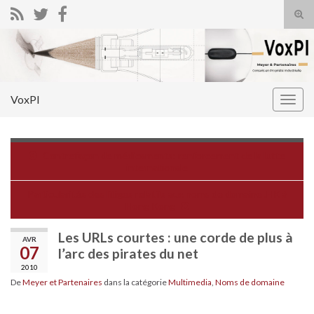
Tog
sear
Search for:
for
VoxPI
Togg
navig
Contrefaçon de médicaments: renforcement de la lutte
internationale
Particularités des litiges relatifs aux noms de domaine .HK à
Hong Kong
Les URLs courtes : une corde de plus à
AVR
07
l’arc des pirates du net
2010
De
Meyer et Partenaires
dans la catégorie
Multimedia
,
Noms de domaine