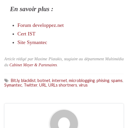
En savoir plus :
Forum developpez.net
Cert IST
Site Symantec
Article rédigé par Maxime Platakis, stagiaire au département Multimédia
du
Cabinet Meyer & Partenaires
.
Bit.ly
,
blacklist
,
botnet
,
internet
,
microblogging
,
phising
,
spams
,
Symantec
,
Twitter
,
URL
,
URLs shortners
,
virus