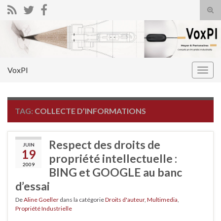
Tog
sear
Search for:
for
VoxPI
Togg
navig
TAG:
COLLECTE D’INFORMATIONS
Respect des droits de
JUIN
19
propriété intellectuelle :
2009
BING et GOOGLE au banc
d’essai
De
Aline Goeller
dans la catégorie
Droits d'auteur
,
Multimedia
,
Propriété Industrielle