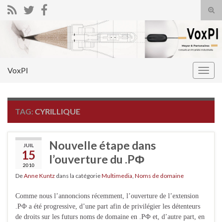
Tog
sear
Search for:
for
VoxPI
Togg
navig
TAG:
CYRILLIQUE
Nouvelle étape dans
JUIL
15
l’ouverture du .PФ
2010
De
Anne Kuntz
dans la catégorie
Multimedia
,
Noms de domaine
Comme nous l’annoncions récemment, l’ouverture de l’extension
.PФ a été progressive, d’une part afin de privilégier les détenteurs
de droits sur les futurs noms de domaine en .PФ et, d’autre part, en