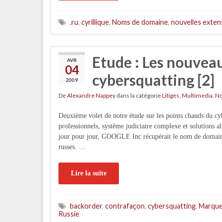
.ru
,
cyrillique
,
Noms de domaine
,
nouvelles exten
Etude : Les nouvea
AVR
04
cybersquatting [2]
2009
De
Alexandre Nappey
dans la catégorie
Litiges
,
Multimedia
,
No
Deuxième volet de notre étude sur les points chauds du cyb
professionnels, système judiciaire complexe et solutions al
jour pour jour, GOOGLE Inc récupérait le nom de domaine
russes. …
Lire la suite
backorder
,
contrafaçon
,
cybersquatting
,
Marqu
Russie