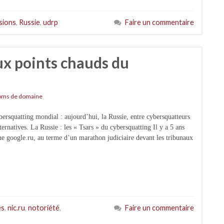
sions
,
Russie
,
udrp
Faire un commentaire
ux points chauds du
ms de domaine
ersquatting mondial : aujourd’hui, la Russie, entre cybersquatteurs
ternatives. La Russie : les « Tsars » du cybersquatting Il y a 5 ans
 google.ru, au terme d’un marathon judiciaire devant les tribunaux
es
,
nic.ru
,
notoriété
,
Faire un commentaire