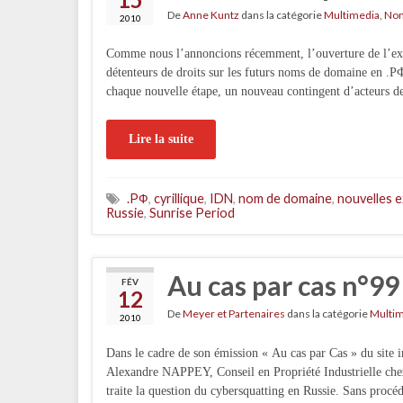
De
Anne Kuntz
dans la catégorie
Multimedia
,
Nom
2010
Comme nous l’annoncions récemment, l’ouverture de l’exten
détenteurs de droits sur les futurs noms de domaine en .PФ 
chaque nouvelle étape, un nouveau contingent d’acteurs d
Lire la suite
.PФ
,
cyrillique
,
IDN
,
nom de domaine
,
nouvelles 
Russie
,
Sunrise Period
Au cas par cas n°99
FÉV
12
De
Meyer et Partenaires
dans la catégorie
Multi
2010
Dans le cadre de son émission « Au cas par Cas » du sit
Alexandre NAPPEY, Conseil en Propriété Industrielle c
traite la question du cybersquatting en Russie. Sans procéd