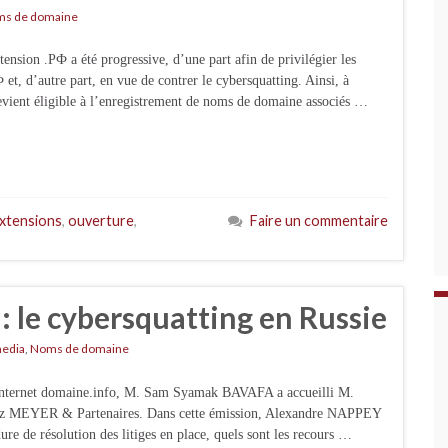
s de domaine
sion .PФ a été progressive, d’une part afin de privilégier les
et, d’autre part, en vue de contrer le cybersquatting. Ainsi, à
evient éligible à l’enregistrement de noms de domaine associés …
extensions
,
ouverture
,
Faire un commentaire
 : le cybersquatting en Russie
media
,
Noms de domaine
e internet domaine.info, M. Sam Syamak BAVAFA a accueilli M.
hez MEYER & Partenaires. Dans cette émission, Alexandre NAPPEY
ure de résolution des litiges en place, quels sont les recours …