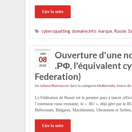
Lire la suite
cybersquatting
,
domaine.info
,
marque
,
Russie
,
S
Ouverture d'une no
JAN
08
.ΡΦ, l'équivalent cy
2010
Federation)
De
Juliane Blameuser
dans la catégorie
Multimedia
,
Noms de
La Fédération de Russie est le premier pays à lancer offi
l’extension russe existante, le « .RU », déjà géré par le R
Biélorusses, Bulgares, Macédoniens, Ukrainiens et Serbes,
Lire la suite