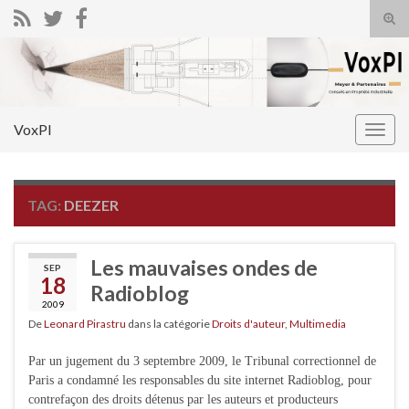
Tog
sear
Search for:
for
VoxPI
Togg
navig
TAG:
DEEZER
Les mauvaises ondes de
SEP
18
Radioblog
2009
De
Leonard Pirastru
dans la catégorie
Droits d'auteur
,
Multimedia
Par un jugement du 3 septembre 2009, le Tribunal correctionnel de
Paris a condamné les responsables du site internet Radioblog, pour
contrefaçon des droits détenus par les auteurs et producteurs