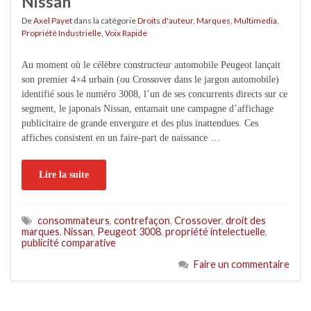
Nissan
De
Axel Payet
dans la catégorie
Droits d'auteur
,
Marques
,
Multimedia
,
Propriété Industrielle
,
Voix Rapide
Au moment où le célèbre constructeur automobile Peugeot lançait
son premier 4×4 urbain (ou Crossover dans le jargon automobile)
identifié sous le numéro 3008, l’un de ses concurrents directs sur ce
segment, le japonais Nissan, entamait une campagne d’affichage
publicitaire de grande envergure et des plus inattendues. Ces
affiches consistent en un faire-part de naissance …
Lire la suite
consommateurs
,
contrefaçon
,
Crossover
,
droit des
marques
,
Nissan
,
Peugeot 3008
,
propriété intelectuelle
,
publicité comparative
Faire un commentaire