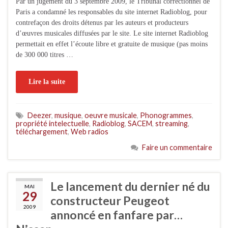
Par un jugement du 3 septembre 2009, le Tribunal correctionnel de
Paris a condamné les responsables du site internet Radioblog, pour
contrefaçon des droits détenus par les auteurs et producteurs
d’œuvres musicales diffusées par le site. Le site internet Radioblog
permettait en effet l’écoute libre et gratuite de musique (pas moins
de 300 000 titres …
Lire la suite
Deezer
,
musique
,
oeuvre musicale
,
Phonogrammes
,
propriété intelectuelle
,
Radioblog
,
SACEM
,
streaming
,
téléchargement
,
Web radios
Faire un commentaire
Le lancement du dernier né du
MAI
29
constructeur Peugeot
2009
annoncé en fanfare par…