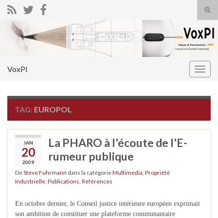
Tog
sear
Search for:
for
VoxPI
Togg
navig
TAG:
EUROPOL
La PHARO à l'écoute de l'E-
JAN
20
rumeur publique
2009
De
Steve Fuhrmann
dans la catégorie
Multimedia
,
Propriété
Industrielle
,
Publications
,
Références
En octobre dernier, le Conseil justice intérieure européen exprimait
son ambition de constituer une plateforme communautaire