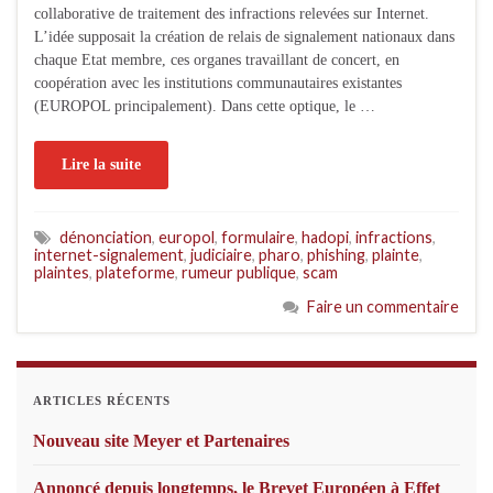
collaborative de traitement des infractions relevées sur Internet.
L’idée supposait la création de relais de signalement nationaux dans
chaque Etat membre, ces organes travaillant de concert, en
coopération avec les institutions communautaires existantes
(EUROPOL principalement). Dans cette optique, le …
Lire la suite
dénonciation
,
europol
,
formulaire
,
hadopi
,
infractions
,
internet-signalement
,
judiciaire
,
pharo
,
phishing
,
plainte
,
plaintes
,
plateforme
,
rumeur publique
,
scam
Faire un commentaire
ARTICLES RÉCENTS
Nouveau site Meyer et Partenaires
Annoncé depuis longtemps, le Brevet Européen à Effet