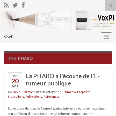
Tog
sear
Search for:
for
VoxPI
Togg
navig
TAG:
PHARO
La PHARO à l'écoute de l'E-
JAN
20
rumeur publique
2009
De
Steve Fuhrmann
dans la catégorie
Multimedia
,
Propriété
Industrielle
,
Publications
,
Références
En octobre dernier, le Conseil justice intérieure européen exprimait
son ambition de constituer une plateforme communautaire