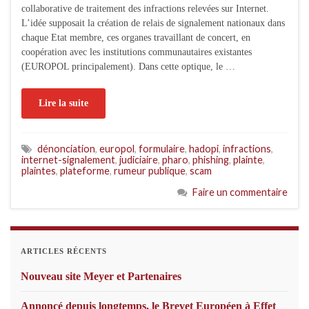
collaborative de traitement des infractions relevées sur Internet.
L’idée supposait la création de relais de signalement nationaux dans
chaque Etat membre, ces organes travaillant de concert, en
coopération avec les institutions communautaires existantes
(EUROPOL principalement). Dans cette optique, le …
Lire la suite
dénonciation
,
europol
,
formulaire
,
hadopi
,
infractions
,
internet-signalement
,
judiciaire
,
pharo
,
phishing
,
plainte
,
plaintes
,
plateforme
,
rumeur publique
,
scam
Faire un commentaire
ARTICLES RÉCENTS
Nouveau site Meyer et Partenaires
Annoncé depuis longtemps, le Brevet Européen à Effet