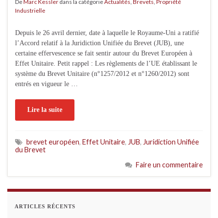
De
Marc Kessler
dans la catégorie
Actualités
,
Brevets
,
Propriété
Industrielle
Depuis le 26 avril dernier, date à laquelle le Royaume-Uni a ratifié
l’Accord relatif à la Juridiction Unifiée du Brevet (JUB), une
certaine effervescence se fait sentir autour du Brevet Européen à
Effet Unitaire. Petit rappel : Les règlements de l’UE établissant le
système du Brevet Unitaire (n°1257/2012 et n°1260/2012) sont
entrés en vigueur le …
Lire la suite
brevet européen
,
Effet Unitaire
,
JUB
,
Juridiction Unifiée
du Brevet
Faire un commentaire
ARTICLES RÉCENTS