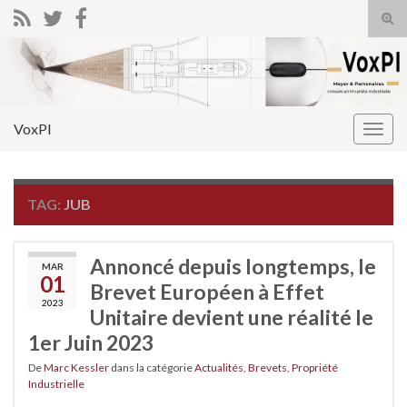
Tog
sear
Search for:
for
VoxPI
Togg
navig
TAG:
JUB
Annoncé depuis longtemps, le
MAR
01
Brevet Européen à Effet
2023
Unitaire devient une réalité le
1er Juin 2023
De
Marc Kessler
dans la catégorie
Actualités
,
Brevets
,
Propriété
Industrielle