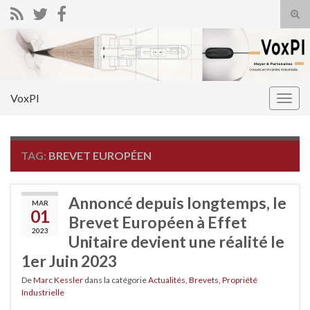
Tog
sear
Search for:
for
VoxPI
Togg
navig
TAG:
BREVET EUROPÉEN
Annoncé depuis longtemps, le
MAR
01
Brevet Européen à Effet
2023
Unitaire devient une réalité le
1er Juin 2023
De
Marc Kessler
dans la catégorie
Actualités
,
Brevets
,
Propriété
Industrielle