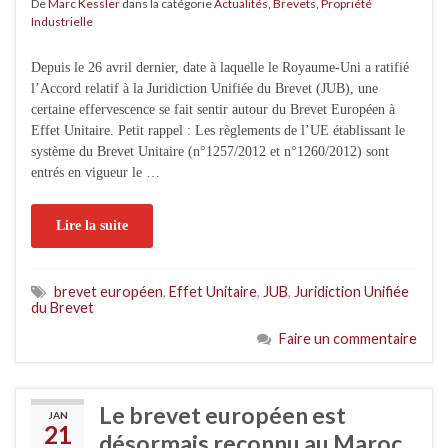
De
Marc Kessler
dans la catégorie
Actualités
,
Brevets
,
Propriété
Industrielle
Depuis le 26 avril dernier, date à laquelle le Royaume-Uni a ratifié
l’Accord relatif à la Juridiction Unifiée du Brevet (JUB), une
certaine effervescence se fait sentir autour du Brevet Européen à
Effet Unitaire. Petit rappel : Les règlements de l’UE établissant le
système du Brevet Unitaire (n°1257/2012 et n°1260/2012) sont
entrés en vigueur le …
Lire la suite
brevet européen
,
Effet Unitaire
,
JUB
,
Juridiction Unifiée
du Brevet
Faire un commentaire
Le brevet européen est
JAN
21
désormais reconnu au Maroc