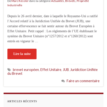
De
Marc Kessler
dans la catégorie
Actualités
,
Brevets
,
Propriété
Industrielle
Depuis le 26 avril dernier, date à laquelle le Royaume-Uni a ratifié
l’Accord relatif à la Juridiction Unifiée du Brevet (JUB), une
certaine effervescence se fait sentir autour du Brevet Européen à
Effet Unitaire. Petit rappel : Les règlements de l’UE établissant le
système du Brevet Unitaire (n°1257/2012 et n°1260/2012) sont
entrés en vigueur le …
Lire la suite
brevet européen
,
Effet Unitaire
,
JUB
,
Juridiction Unifiée
du Brevet
Faire un commentaire
ARTICLES RÉCENTS