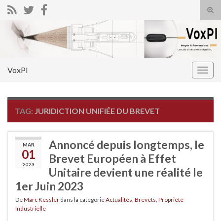
Tog
sear
Search for:
for
VoxPI
Togg
navig
TAG:
JURIDICTION UNIFIÉE DU BREVET
Annoncé depuis longtemps, le
MAR
01
Brevet Européen à Effet
2023
Unitaire devient une réalité le
1er Juin 2023
De
Marc Kessler
dans la catégorie
Actualités
,
Brevets
,
Propriété
Industrielle