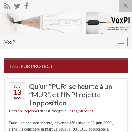
Tog
sear
Search for:
for
VoxPI
Togg
navig
TAG:
PUR PROTECT
Qu’un “PUR” se heurte à un
JUIL
13
“MUR”, et l’INPI rejette
2009
l’opposition
De
Yann Proponnet
dans la catégorie
Litiges
,
Marques
Dans une décision récente, devenue définitive le 23 juin 2009,
l’INPI a considéré la marque MUR PROTECT acceptable à